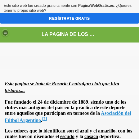
Este sitio web fue creado gratuitamente con
PaginaWebGratis.es
. ¿Quieres
tener tu propio sitio web?
REGÍSTRATE GRATIS
LA PAGINA DE LOS GUERREROS
Esta pagina se trata de Rosario Central,un club que hizo
historia....
Fue fundado el
24 de diciembre
de
1889
, siendo uno de los
clubes más antiguos del país en la práctica de este deporte
entre aquellos que participan en torneos de
la
Asociación del
[
2
]
Fútbol Argentino
.
s
Los colores que lo identifican son el
azul
y el
amarillo
, con los
cuales fueron diseñados el
escudo
y la
casaca
deportiva.