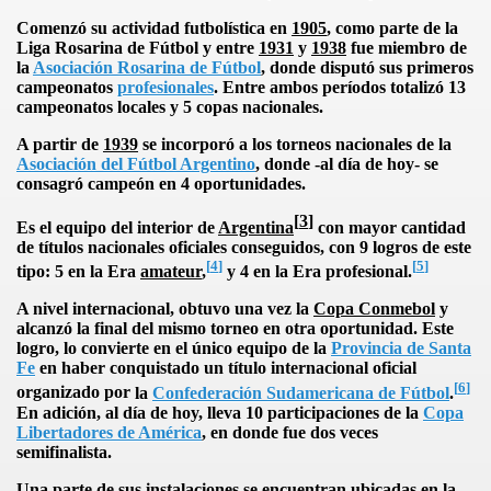
Comenzó su actividad futbolística en
1905
, como parte de
la
Liga Rosarina
de Fútbol y entre
1931
y
1938
fue miembro de
la
Asociación Rosarina de Fútbol
, donde disputó sus primeros
campeonatos
profesionales
. Entre ambos períodos totalizó 13
campeonatos locales y 5 copas nacionales.
A partir de
1939
se incorporó a los torneos nacionales de
la
Asociación del Fútbol Argentino
, donde -al día de hoy- se
consagró campeón en 4 oportunidades.
[
3
]
Es el equipo del interior de
Argentina
con mayor cantidad
de títulos nacionales oficiales conseguidos, con 9 logros de este
[
4
]
[
5
]
tipo: 5 en
la Era
amateur
,
y 4 en
la Era
profesional.
A nivel internacional, obtuvo una vez la
Copa Conmebol
y
alcanzó la final del mismo torneo en otra oportunidad. Este
logro, lo convierte en el único equipo de
la
Provincia de Santa
Fe
en haber conquistado un título internacional oficial
[
6
]
organizado por
la
Confederación Sudamericana de Fútbol
.
En adición, al día de hoy, lleva 10 participaciones de
la
Copa
Libertadores de América
, en donde fue dos veces
semifinalista.
Una parte de sus instalaciones se encuentran ubicadas en la