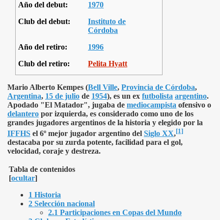
Año del debut:
1970
Club del debut:
Instituto de
Córdoba
Año del retiro:
1996
Club del retiro:
Pelita Hyatt
Mario Alberto Kempes (
Bell Ville
,
Provincia de Córdoba
,
Argentina
,
15 de julio
de
1954
), es un ex
futbolista
argentino
.
Apodado
"El Matador", jugaba de
mediocampista
ofensivo o
delantero
por izquierda, es considerado como uno de los
grandes jugadores argentinos de la historia y elegido por la
[1]
IFFHS
el 6º mejor jugador argentino del
Siglo XX
,
destacaba por su zurda potente, facilidad para el gol,
velocidad, coraje y destreza.
Tabla de contenidos
[
ocultar
]
1 Historia
2 Selección nacional
2.1 Participaciones en Copas del Mundo