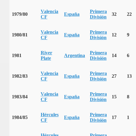
Valencia
Primera
1979/80
España
32
22
CF
División
Valencia
Primera
1980/81
España
12
9
CF
División
River
Primera
1981
Argentina
14
6
Plate
División
Valencia
Primera
1982/83
España
27
13
CF
División
Valencia
Primera
1983/84
España
15
8
CF
División
Hércules
Primera
1984/85
España
17
1
CF
División
Hércules
Primera