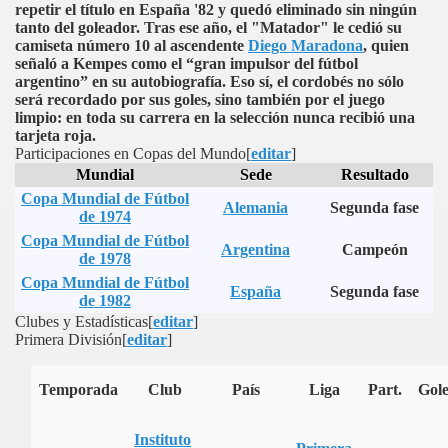
repetir el título en España '82 y quedó eliminado sin ningún
tanto del goleador. Tras ese año, el "Matador" le cedió su
camiseta número 10 al ascendente
Diego Maradona
, quien
señaló a Kempes como el “gran impulsor del fútbol
argentino” en su autobiografía. Eso sí, el cordobés no sólo
será recordado por sus goles, sino también por el juego
limpio: en toda su carrera en la selección nunca recibió una
tarjeta roja.
Participaciones en Copas del Mundo
[
editar
]
Mundial
Sede
Resultado
Copa Mundial de Fútbol
Alemania
Segunda fase
de 1974
Copa Mundial de Fútbol
Argentina
Campeón
de 1978
Copa Mundial de Fútbol
España
Segunda fase
de 1982
Clubes y Estadísticas
[
editar
]
Primera División
[
editar
]
Temporada
Club
País
Liga
Part.
Gole
Instituto