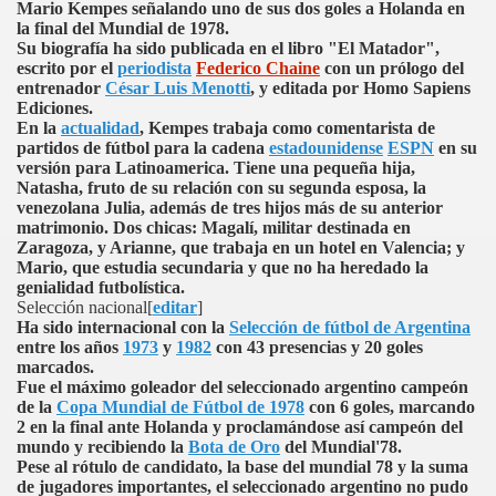
Mario Kempes señalando uno de sus dos goles a Holanda en
la final del Mundial de 1978.
Su biografía ha sido publicada en el libro "El Matador",
escrito por el
periodista
Federico Chaine
con un prólogo del
entrenador
César Luis Menotti
, y editada por Homo Sapiens
Ediciones.
En la
actualidad
, Kempes trabaja como comentarista de
partidos de fútbol para la cadena
estadounidense
ESPN
en su
versión para Latinoamerica. Tiene una pequeña hija,
Natasha, fruto de su relación con su segunda esposa, la
venezolana Julia, además de tres hijos más de su anterior
matrimonio. Dos chicas: Magalí, militar destinada en
Zaragoza, y Arianne, que trabaja en un hotel en Valencia; y
Mario, que estudia secundaria y que no ha heredado la
genialidad futbolística.
Selección nacional
[
editar
]
Ha sido internacional con la
Selección de fútbol de Argentina
entre los años
1973
y
1982
con 43 presencias y 20 goles
marcados.
Fue el máximo goleador del seleccionado argentino campeón
de la
Copa Mundial de Fútbol de 1978
con 6 goles, marcando
2 en la final ante Holanda y proclamándose así campeón del
mundo y recibiendo la
Bota de Oro
del Mundial'78.
Pese al rótulo de candidato, la base del mundial 78 y la suma
de jugadores importantes, el seleccionado argentino no pudo