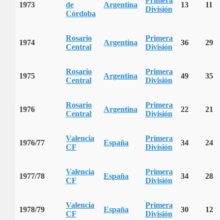
Primera
1973
de
Argentina
13
11
División
Córdoba
Rosario
Primera
1974
Argentina
36
29
Central
División
Rosario
Primera
1975
Argentina
49
35
Central
División
Rosario
Primera
1976
Argentina
22
21
Central
División
Valencia
Primera
1976/77
España
34
24
CF
División
Valencia
Primera
1977/78
España
34
28
CF
División
Valencia
Primera
1978/79
España
30
12
CF
División