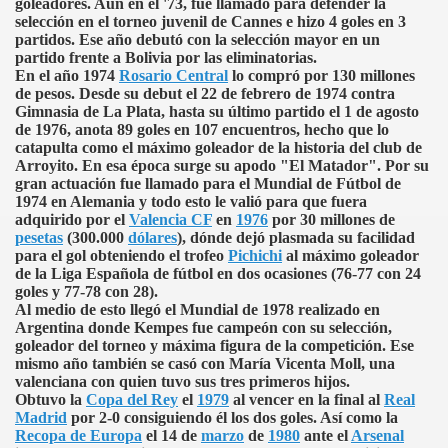
goleadores. Aún en el '73, fue llamado para defender la
selección en el torneo juvenil de Cannes e hizo 4 goles en 3
partidos. Ese año debutó con la selección mayor en un
partido frente a Bolivia por las eliminatorias.
En el año 1974
Rosario Central
lo compró por 130 millones
de pesos. Desde su debut el 22 de febrero de 1974 contra
Gimnasia de La Plata, hasta su último partido el 1 de agosto
de 1976, anota 89 goles en 107 encuentros, hecho que lo
catapulta como el máximo goleador de la historia del club de
Arroyito. En esa época surge su apodo "El Matador". Por su
gran actuación fue llamado para el Mundial de Fútbol de
1974 en Alemania y todo esto le valió para que fuera
adquirido por el
Valencia CF
en
1976
por 30 millones de
pesetas
(300.000
dólares
), dónde dejó plasmada su facilidad
para el gol obteniendo el trofeo
Pichichi
al máximo goleador
de la Liga Española de fútbol en dos ocasiones (76-77 con 24
goles y 77-78 con 28).
Al medio de esto llegó el Mundial de 1978 realizado en
Argentina donde Kempes fue campeón con su selección,
goleador del torneo y máxima figura de la competición. Ese
mismo año también se casó con María Vicenta Moll, una
valenciana con quien tuvo sus tres primeros hijos.
Obtuvo la
Copa del Rey
el
1979
al vencer en la final al
Real
Madrid
por 2-0 consiguiendo él los dos goles. Así como la
Recopa de Europa
el 14 de
marzo
de
1980
ante el
Arsenal