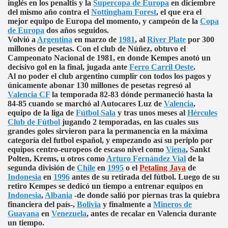
inglés en los penaltis y la
Supercopa de Europa
en diciembre
del mismo año contra el
Nottingham Forest
, el que era el
mejor equipo de Europa del momento, y campeón de la
Copa
de Europa
dos años seguidos.
Volvió a
Argentina
en marzo de
1981
, al
River Plate
por 300
millones de pesetas. Con el club de Núñez, obtuvo el
Campeonato Nacional de 1981, en donde Kempes anotó un
decisivo gol en la final, jugada ante
Ferro Carril Oeste
.
Al no poder el club argentino cumplir con todos los pagos y
únicamente abonar 130 millones de pesetas regresó al
Valencia CF
la temporada 82-83 dónde permaneció hasta la
84-85 cuando se marchó al Autocares Luz de
Valencia
,
equipo de la liga de
Fútbol Sala
y tras unos meses al
Hércules
Club de Fútbol
jugando 2 temporadas, en las cuales sus
grandes goles sirvieron para la permanencia en la máxima
categoría del futbol español, y empezando así su periplo por
equipos centro-europeos de escaso nivel como
Viena
, Sankt
Polten, Krems, u otros como
Arturo Fernández Vial
de la
segunda división de
Chile
en
1995
o el
Petaling Jaya
de
Indonesia
en
1996
antes de su retirada del fútbol. Luego de su
retiro Kempes se dedicó un tiempo a entrenar equipos en
Indonesia
,
Albania
-de donde salió por piernas tras la quiebra
financiera del país-,
Bolivia
y finalmente a
Mineros de
Guayana
en
Venezuela
, antes de recalar en Valencia durante
un tiempo.