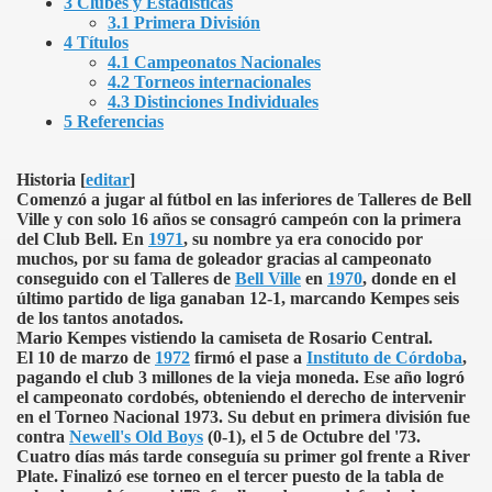
3 Clubes y Estadísticas
3.1 Primera División
4 Títulos
4.1 Campeonatos Nacionales
4.2 Torneos internacionales
4.3 Distinciones Individuales
5 Referencias
Historia
[
editar
]
Comenzó a jugar al fútbol en las inferiores de Talleres de Bell
Ville y con solo 16 años se consagró campeón con la primera
del Club Bell. En
1971
, su nombre ya era conocido por
muchos, por su fama de goleador gracias al campeonato
conseguido con el Talleres de
Bell Ville
en
1970
, donde en el
último partido de liga ganaban 12-1, marcando Kempes seis
de los tantos anotados.
Mario Kempes vistiendo la camiseta de Rosario Central.
El 10 de marzo de
1972
firmó el pase a
Instituto de Córdoba
,
pagando el club 3 millones de la vieja moneda. Ese año logró
el campeonato cordobés, obteniendo el derecho de intervenir
en el Torneo Nacional 1973. Su debut en primera división fue
contra
Newell's Old Boys
(0-1), el 5 de Octubre del '73.
Cuatro días más tarde conseguía su primer gol frente a River
Plate. Finalizó ese torneo en el tercer puesto de la tabla de