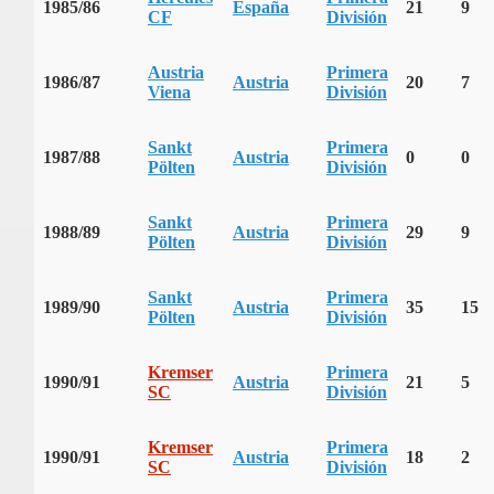
1985/86
España
21
9
CF
División
Austria
Primera
1986/87
Austria
20
7
Viena
División
Sankt
Primera
1987/88
Austria
0
0
Pölten
División
Sankt
Primera
1988/89
Austria
29
9
Pölten
División
Sankt
Primera
1989/90
Austria
35
15
Pölten
División
Kremser
Primera
1990/91
Austria
21
5
SC
División
Kremser
Primera
1990/91
Austria
18
2
SC
División