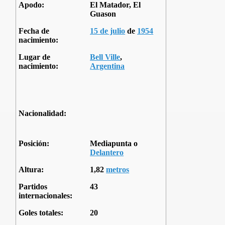
Apodo:
El Matador, El
Guason
Fecha de
15 de julio
de
1954
nacimiento:
Lugar de
Bell Ville
,
nacimiento:
Argentina
Nacionalidad:
Posición:
Mediapunta o
Delantero
Altura:
1,82
metros
Partidos
43
internacionales:
Goles totales:
20