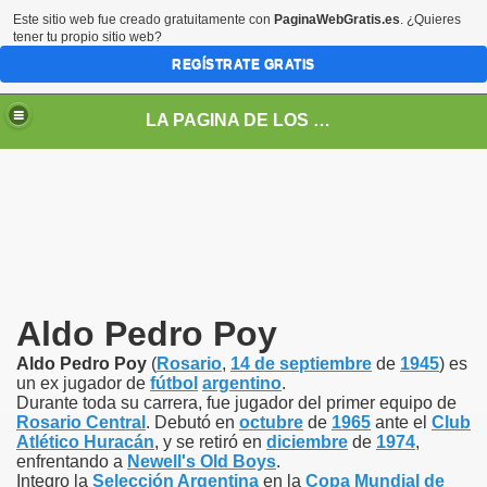
Este sitio web fue creado gratuitamente con
PaginaWebGratis.es
. ¿Quieres
tener tu propio sitio web?
REGÍSTRATE GRATIS
LA PAGINA DE LOS GUERREROS
Aldo Pedro Poy
Aldo Pedro Poy
(
Rosario
,
14 de septiembre
de
1945
) es
un ex jugador de
fútbol
argentino
.
Durante toda su carrera, fue jugador del primer equipo de
Rosario Central
. Debutó en
octubre
de
1965
ante el
Club
s
Atlético Huracán
, y se retiró en
diciembre
de
1974
,
enfrentando a
Newell's Old Boys
.
Integro la
Selección Argentina
en la
Copa Mundial de