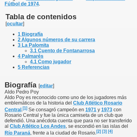
Fútbol de 1974
.
Tabla de contenidos
[
ocultar
]
1 Biografía
2 Algunos números de su carrera
3 La Palomita
3.1 Cuento de Fontanarrosa
4 Palmarés
4.1 Como jugador
5 Referencias
Biografía
[
editar
]
Aldo Pedro Poy
Aldo Poy es reconocido como uno de los jugadores más
emblemáticos de la historia del
Club Atlético Rosario
[1]
Central
.
Se consagró campeón en
1971
y
1973
con
Rosario Central y fue la única camiseta de un club que
defendió. Una anécdota cuenta que para no ser transferido
al
Club Atlético Los Andes
, se escondió en las islas del
[2]
[3]
[4]
Río Paraná
, frente a la ciudad de Rosario.