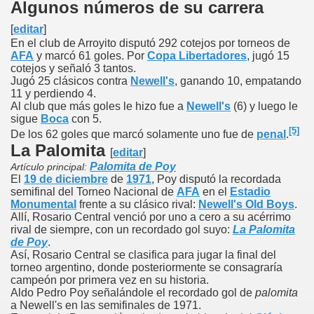
Algunos números de su carrera
[
editar
]
En el club de Arroyito disputó 292 cotejos por torneos de
AFA
y marcó 61 goles. Por
Copa Libertadores
, jugó 15
cotejos y señaló 3 tantos.
Jugó 25 clásicos contra
Newell's
, ganando 10, empatando
11 y perdiendo 4.
Al club que más goles le hizo fue a
Newell's
(6) y luego le
sigue
Boca
con 5.
[5]
De los 62 goles que marcó solamente uno fue de
penal
.
La Palomita
[
editar
]
Palomita de Poy
Artículo principal:
El
19 de diciembre
de
1971
, Poy disputó la recordada
semifinal del Torneo Nacional de
AFA
en el
Estadio
Monumental
frente a su clásico rival:
Newell's Old Boys
.
Allí, Rosario Central venció por uno a cero a su acérrimo
rival de siempre, con un recordado gol suyo:
La Palomita
de Poy
.
Así, Rosario Central se clasifica para jugar la final del
torneo argentino, donde posteriormente se consagraría
campeón por primera vez en su historia.
Aldo Pedro Poy señalándole el recordado gol de
palomita
a Newell's en las semifinales de 1971.