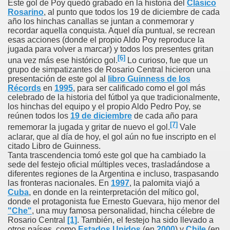
Este gol de Poy quedó grabado en la historia del
Clásico
Rosarino
, al punto que todos los 19 de diciembre de cada
año los hinchas canallas se juntan a conmemorar y
recordar aquella conquista. Aquel día puntual, se recrean
esas acciones (donde el propio Aldo Poy reproduce la
jugada para volver a marcar) y todos los presentes gritan
[6]
una vez más ese histórico gol.
Lo curioso, fue que un
grupo de simpatizantes de Rosario Central hicieron una
presentación de este gol al
libro Guinness de los
Récords
en
1995
, para ser calificado como el gol más
celebrado de la historia del fútbol ya que tradicionalmente,
los hinchas del equipo y el propio Aldo Pedro Poy, se
reúnen todos los
19 de diciembre
de cada año para
[7]
rememorar la jugada y gritar de nuevo el gol.
Vale
aclarar, que al día de hoy, el gol aún no fue inscripto en el
citado Libro de Guinness.
Tanta trascendencia tomó este gol que ha cambiado la
sede del festejo oficial múltiples veces, trasladándose a
diferentes regiones de la Argentina e incluso, traspasando
las fronteras nacionales. En
1997
, la palomita viajó a
Cuba
, en donde en la reinterpretación del mítico gol,
donde el protagonista fue Ernesto Guevara, hijo menor del
"Che"
, una muy famosa personalidad, hincha célebre de
Rosario Central
[1]
. También, el festejo ha sido llevado a
otros países, como
Estados Unidos
(en
2000
) y
Chile
(en