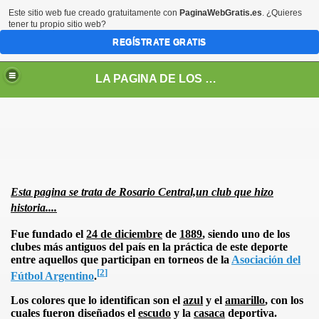
Este sitio web fue creado gratuitamente con
PaginaWebGratis.es
. ¿Quieres
tener tu propio sitio web?
REGÍSTRATE GRATIS
LA PAGINA DE LOS GUERREROS
Esta pagina se trata de Rosario Central,un club que hizo
historia....
Fue fundado el
24 de diciembre
de
1889
, siendo uno de los
clubes más antiguos del país en la práctica de este deporte
entre aquellos que participan en torneos de
la
Asociación del
[
2
]
Fútbol Argentino
.
s
Los colores que lo identifican son el
azul
y el
amarillo
, con los
cuales fueron diseñados el
escudo
y la
casaca
deportiva.