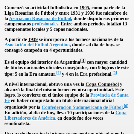
Comenzó su actividad futbolística en
1905
, como parte de
la
Liga Rosarina
de Fútbol y entre
1931
y
1938
fue miembro de
la
Asociación Rosarina de Fútbol
, donde disputó sus primeros
campeonatos
profesionales
. Entre ambos períodos totalizó 13
campeonatos locales y 5 copas nacionales.
A partir de
1939
se incorporó a los torneos nacionales de
la
Asociación del Fútbol Argentino
, donde -al día de hoy- se
consagró campeón en 4 oportunidades.
[
3
]
Es el equipo del interior de
Argentina
con mayor cantidad
de títulos nacionales oficiales conseguidos, con 9 logros de este
[
4
]
[
5
]
tipo: 5 en
la Era
amateur
,
y 4 en
la Era
profesional.
A nivel internacional, obtuvo una vez la
Copa Conmebol
y
alcanzó la final del mismo torneo en otra oportunidad. Este
logro, lo convierte en el único equipo de
la
Provincia de Santa
Fe
en haber conquistado un título internacional oficial
[
6
]
organizado por
la
Confederación Sudamericana de Fútbol
.
En adición, al día de hoy, lleva 10 participaciones de
la
Copa
Libertadores de América
, en donde fue dos veces
semifinalista.
Una parte de sus instalaciones se encuentran ubicadas en la